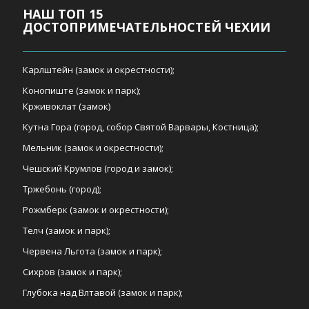
НАШ ТОП 15
ДОСТОПРИМЕЧАТЕЛЬНОСТЕЙ ЧЕХИИ
Карлштейн (замок и окрестности);
Конопиште (замок и парк);
Крживоклат (замок)
Кутна Гора (город, собор Святой Варвары, Костница);
Мельник (замок и окрестности);
Чешский Крумлов (город и замок);
Тржебонь (город);
Рожмберк (замок и окрестности);
Телч (замок и парк);
Червена Льгота (замок и парк);
Сихров (замок и парк);
Глубока над Влтавой (замок и парк);