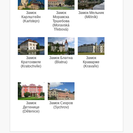
Замок
Замок
Замок Мельник
Карлштейн
Моравска
(Mělník)
(Karlstejn)
Тршебова
(Moravská
Třebová)
Замок
Замок Блатна
Замок
Кратохвиле
(Blatna)
Краварже
(Kratochvíle)
(Kravaře)
Замок
Замок Сихров
Детенице
(Sychrov)
(Dětenice)