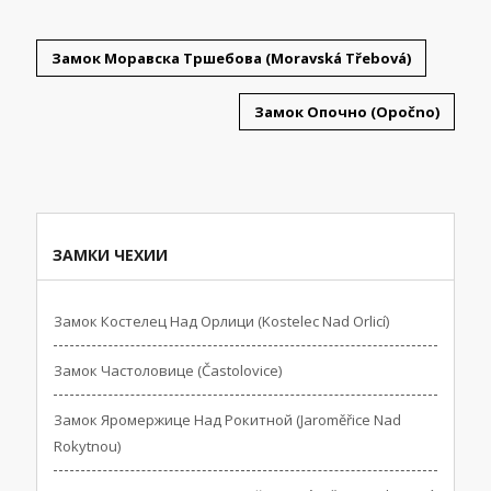
Замок Моравска Тршебова (Moravská Třebová)
Замок Опочно (Opočno)
ЗАМКИ ЧЕХИИ
Замок Костелец Над Орлици (Kostelec Nad Orlicí)
Замок Частоловице (Častolovice)
Замок Яромержице Над Рокитной (Jaroměřice Nad
Rokytnou)