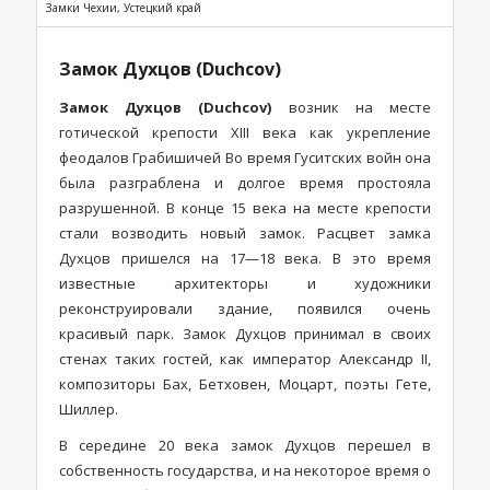
Замки Чехии, Устецкий край
Замок Духцов (Duchcov)
Замок Духцов (Duchcov)
возник на месте
готической крепости XIII века как укрепление
феодалов Грабишичей Во время Гуситских войн она
была разграблена и долгое время простояла
разрушенной. В конце 15 века на месте крепости
стали возводить новый замок. Расцвет замка
Духцов пришелся на 17—18 века. В это время
известные архитекторы и художники
реконструировали здание, появился очень
красивый парк. Замок Духцов принимал в своих
стенах таких гостей, как император Александр II,
композиторы Бах, Бетховен, Моцарт, поэты Гете,
Шиллер.
В середине 20 века замок Духцов перешел в
собственность государства, и на некоторое время о