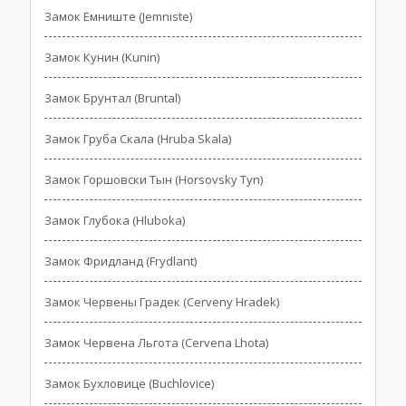
Замок Емниште (Jemniste)
Замок Кунин (Kunin)
Замок Брунтал (Bruntal)
Замок Груба Скала (Hruba Skala)
Замок Горшовски Тын (Horsovsky Tyn)
Замок Глубока (Hluboka)
Замок Фридланд (Frydlant)
Замок Червены Градек (Cerveny Hradek)
Замок Червена Льгота (Cervena Lhota)
Замок Бухловице (Buchlovice)