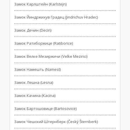
Замок Карлштейн (Karlstejn)
Замок Йиндржихув Градец (Jindrichuv Hradec)
Замок Дечин (Decin)
Замок Ратиборжице (Ratiborice)
Замок Велке Мезиржичи (Velke Mezirici)
Замок Намешть (Namest)
Замок Лешна (Lesna)
Замок Качина (Kacina)
Замок Бартошовице (Bartosovice)
Замок Чешский Штернберк (Český Šternberk)