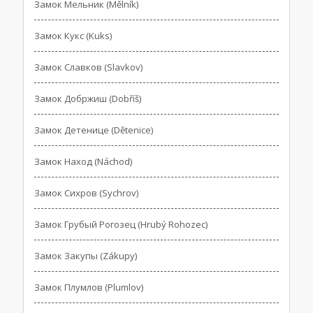
Замок Мельник (Mělník)
Замок Кукс (Kuks)
Замок Славков (Slavkov)
Замок Добржиш (Dobříš)
Замок Детенице (Dětenice)
Замок Наход (Náchod)
Замок Сихров (Sychrov)
Замок Грубый Рогозец (Hrubý Rohozec)
Замок Закупы (Zákupy)
Замок Плумлов (Plumlov)