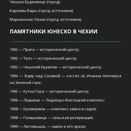
Чешске Будеевице (город);
Карловы Вары (город, источники);
Марианские Лазни (город, источники).
ПАМЯТНИКИ ЮНЕСКО В ЧЕХИИ
1992 — Прага — исторический центр;
1992 — Телч — исторический центр;
1992 — Чешский Крумлов — исторический центр;
1994 — Ждяр над Сазавой — костел св. Иоанна Непомука
на Зеленой горе;
1995 — Кутна Гора — исторический центр;
1996 — Леднице — Ледницко-Валтицкий комплекс;
1998 — Кромержиж — комплекс замка и садов;
1998 — Голашовице — сельская резервация;
1999 — Литомышль — замок и его ареал;