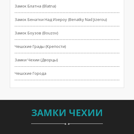
Замок Блатна (Blatna)
Замок Бенатки Над Изероу (Benatky Nad Jizerou)
Замок Боузов (Bouzov)
Чешские Грады (Крепости)
Замки Чехии (Дворцы)
Чешские Города
ЗАМКИ ЧЕХИИ