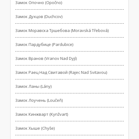
Замок Опочно (Opočno)
Замок Духцов (Duchcov)
Замок Моравска Тршебова (Moravská Třebová)
Замок Пардубице (Pardubice)
Замок Вранов (Vranov Nad Dyjí)
Замок Раец Над Свитавой (Rajec Nad Svitavou)
Замок Ланы (Lány)
Замок Лоучень (Loučeň)
Замок Кинжварт (Kynžvart)
Замок Хыше (Chyše)