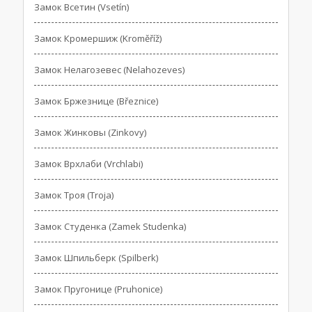
Замок Всетин (Vsetín)
Замок Кромершиж (Kroměříž)
Замок Нелагозевес (Nelahozeves)
Замок Бржезнице (Březnice)
Замок Жинковы (Zinkovy)
Замок Врхлаби (Vrchlabi)
Замок Троя (Troja)
Замок Студенка (Zamek Studenka)
Замок Шпильберк (Spilberk)
Замок Пругонице (Pruhonice)