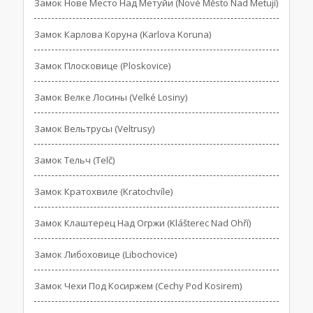
Замок Нове Место Над Метуйи (Nové Město Nad Metují)
Замок Карлова Коруна (Karlova Koruna)
Замок Плосковице (Ploskovice)
Замок Велке Лосины (Velké Losiny)
Замок Вельтрусы (Veltrusy)
Замок Тельч (Telč)
Замок Кратохвиле (Kratochvíle)
Замок Клаштерец Над Огржи (Klášterec Nad Ohří)
Замок Либоховице (Libochovice)
Замок Чехи Под Косиржем (Cechy Pod Kosirem)