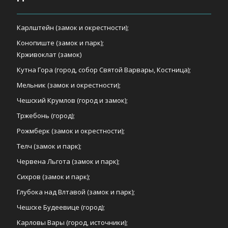
Карлштейн (замок и окрестности);
Конопиште (замок и парк);
Крживоклат (замок)
Кутна Гора (город, собор Святой Варвары, Костница);
Мельник (замок и окрестности);
Чешский Крумлов (город и замок);
Тржебонь (город);
Рожмберк (замок и окрестности);
Телч (замок и парк);
Червена Льгота (замок и парк);
Сихров (замок и парк);
Глубока над Влтавой (замок и парк);
Чешске Будеевице (город);
Карловы Вары (город, источники);