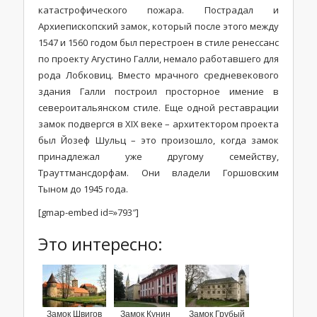
катастрофического пожара. Пострадал и
Архиепископский замок, который после этого между
1547 и 1560 годом был перестроен в стиле ренессанс
по проекту Агустино Галли, немало работавшего для
рода Лобковиц. Вместо мрачного средневекового
здания Галли построил просторное имение в
североитальянском стиле. Еще одной реставрации
замок подвергся в XIX веке – архитектором проекта
был Йозеф Шульц – это произошло, когда замок
принадлежал уже другому семейству,
Трауттмансдорфам. Они владели Горшовским
Тыном до 1945 года.
[gmap-embed id=»793″]
Это интересно:
Замок Швигов
Замок Кунин
Замок Грубый