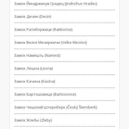
Замок Йиндржихув Градец (Jindrichuv Hradec)
Замок Дечин (Decin)
Замок Ратиборжице (Ratiborice)
Замок Велке Мезиржичи (Velke Mezirici)
Замок Намешть (Namest)
Замок Лешна (Lesna)
Замок Качина (Kacina)
Замок Бартошовице (Bartosovice)
Замок Чешский Штернберк (Český Šternberk)
Замок Жлебы (Zleby)