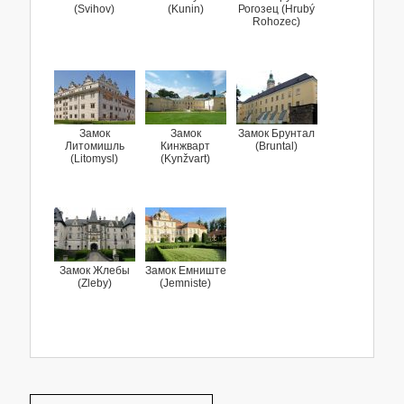
(Svihov)
(Kunin)
Рогозец (Hrubý
Rohozec)
Замок
Замок
Замок Брунтал
Литомишль
Кинжварт
(Bruntal)
(Litomysl)
(Kynžvart)
Замок Жлебы
Замок Емниште
(Zleby)
(Jemniste)