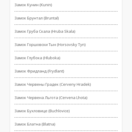
Замок Кунин (Kunin)
Замок Брунтал (Bruntal)
Замок Груба Скала (Hruba Skala)
Замок Горшовски Тын (Horsovsky Tyn)
Замок Глубока (Hluboka)
Замок Фридланд (Frydlant)
Замок Червены Градек (Cerveny Hradek)
Замок Червена Льгота (Cervena Lhota)
Замок Бухловице (Buchlovice)
Замок Блатна (Blatna)