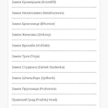
Замок Кромершиж (Kroměříž)
Замок Нелагозевес (Nelahozeves)
Замок Бржезнице (Březnice)
Замок Жинковы (Zinkovy)
Замок Врхлаби (Vrchlabi)
Замок Троя (Troja)
Замок Студенка (Zamek Studenka)
Замок Шпильберк (Spilberk)
Замок Пругонице (Pruhonice)
Пражский Град (Pražský Hrad)