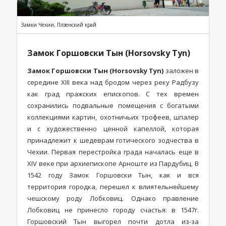
Замки Чехии, Плзенский край
Замок Горшовски Тын (Horsovsky Tyn)
Замок Горшовски Тын (Horsovsky Tyn)
заложен в
середине XIII века над бродом через реку Радбузу
как град пражских епископов. С тех времен
сохранились подвальные помещения с богатыми
коллекциями картин, охотничьих трофеев, шпалер
и с художественно ценной капеллой, которая
принадлежит к шедеврам готического зодчества в
Чехии. Первая перестройка града началась еще в
XIV веке при архиепископе Арноште из Пардубиц. В
1542 году Замок Горшовски Тын, как и вся
территория городка, перешел к влиятельнейшему
чешскому роду Лобковиц. Однако правление
Лобковиц не принесло городу счастья: в 1547г.
Горшовский Тын выгорел почти дотла из-за