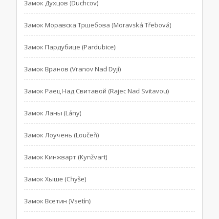
Замок Духцов (Duchcov)
Замок Моравска Тршебова (Moravská Třebová)
Замок Пардубице (Pardubice)
Замок Вранов (Vranov Nad Dyjí)
Замок Раец Над Свитавой (Rajec Nad Svitavou)
Замок Ланы (Lány)
Замок Лоучень (Loučeň)
Замок Кинжварт (Kynžvart)
Замок Хыше (Chyše)
Замок Всетин (Vsetín)