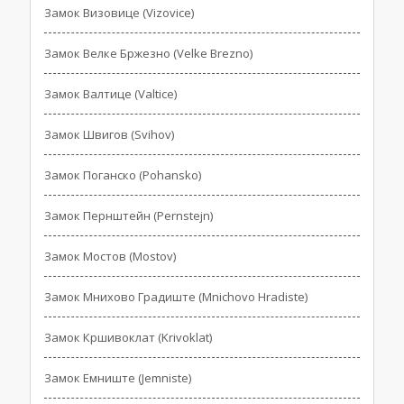
Замок Визовице (Vizovice)
Замок Велке Бржезно (Velke Brezno)
Замок Валтице (Valtice)
Замок Швигов (Svihov)
Замок Поганско (Pohansko)
Замок Пернштейн (Pernstejn)
Замок Мостов (Mostov)
Замок Мнихово Градиште (Mnichovo Hradiste)
Замок Кршивоклат (Krivoklat)
Замок Емниште (Jemniste)