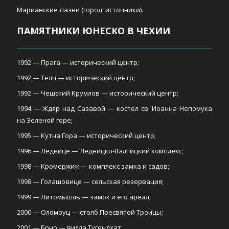
Марианские Лазни (город, источники).
ПАМЯТНИКИ ЮНЕСКО В ЧЕХИИ
1992 — Прага — исторический центр;
1992 — Телч — исторический центр;
1992 — Чешский Крумлов — исторический центр;
1994 — Ждяр над Сазавой — костел св. Иоанна Непомука
на Зеленой горе;
1995 — Кутна Гора — исторический центр;
1996 — Леднице — Ледницко-Валтицкий комплекс;
1998 — Кромержиж — комплекс замка и садов;
1998 — Голашовице — сельская резервация;
1999 — Литомышль — замок и его ареал;
2000 — Оломоуц — столб Пресвятой Троицы;
2001 — Брно — вилла Тугендхат;