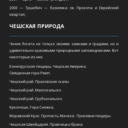
2003 — Тршебич — базилика св. Прокопа и Еврейский
квартал;
ЧЕШСКАЯ ПРИРОДА
Чехия богата не только своими замками и градами, но и
удивительно красивыми природными заповедниками. Вот
некоторые из них.
Конепрусские пещеры. Чешская Америка.
Священная гора Ржип.
Чешский рай. Праховские скалы.
Чешский рай. Малоскальско.
Чешский рай. Грубоскальско.
Крконоше. Гора Снежка.
Моравский Крас. Пропасть Мачеха. Пункевни пещеры.
Чешская Швейцария. Правчицка брана