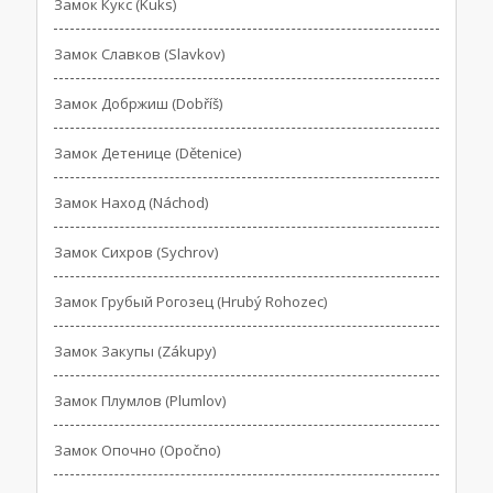
Замок Кукс (Kuks)
Замок Славков (Slavkov)
Замок Добржиш (Dobříš)
Замок Детенице (Dětenice)
Замок Наход (Náchod)
Замок Сихров (Sychrov)
Замок Грубый Рогозец (Hrubý Rohozec)
Замок Закупы (Zákupy)
Замок Плумлов (Plumlov)
Замок Опочно (Opočno)