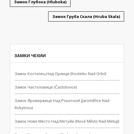
Замок Глубока (Hluboka)
Замок Груба Скала (Hruba Skala)
ЗАМКИ ЧЕХИИ
Замок Костелец Над Орлици (Kostelec Nad Orlicí)
Замок Частоловице (Častolovice)
Замок Яромержице Над Рокитной (Jaroměřice Nad
Rokytnou)
Замок Нове Место Над Метуйи (Nové Město Nad Metují)