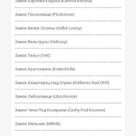
Замок Карлова Коруна (Karlova Koruna)
Замок Плосковице (Ploskovice)
Замок Велке Лосины (Velké Losiny)
Замок Вельтрусы (Veltrusy)
Замок Тельч (Telč)
Замок Кратохвиле (Kratochvíle)
Замок Клаштерец Над Огржи (Klášterec Nad Ohří)
Замок Либоховице (Libochovice)
Замок Чехи Под Косиржем (Cechy Pod Kosirem)
Замок Мельник (Mělník)