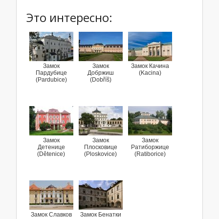
Это интересно:
Замок
Замок
Замок Качина
Пардубице
Добржиш
(Kacina)
(Pardubice)
(Dobříš)
Замок
Замок
Замок
Детенице
Плосковице
Ратиборжице
(Dětenice)
(Ploskovice)
(Ratiborice)
Замок Славков
Замок Бенатки