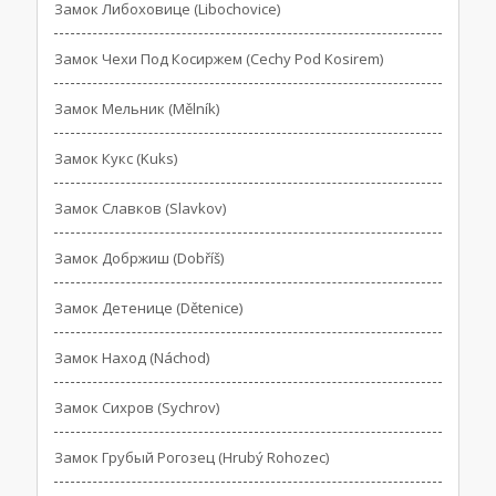
Замок Либоховице (Libochovice)
Замок Чехи Под Косиржем (Cechy Pod Kosirem)
Замок Мельник (Mělník)
Замок Кукс (Kuks)
Замок Славков (Slavkov)
Замок Добржиш (Dobříš)
Замок Детенице (Dětenice)
Замок Наход (Náchod)
Замок Сихров (Sychrov)
Замок Грубый Рогозец (Hrubý Rohozec)