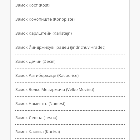
Замок Кост (Kost)
Замок Конопиште (Konopiste)
Замок Карлштейн (Karlstejn)
Замок Йиндржихув Градец (Jindrichuv Hradec)
Замок Дечин (Decin)
Замок Ратиборжице (Ratiborice)
Замок Велке Мезиржичи (Velke Mezirici)
Замок Намешть (Namest)
Замок Лешна (Lesna)
Замок Качина (Kacina)