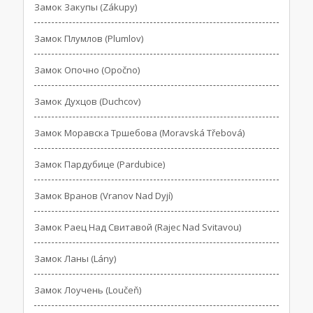
Замок Закупы (Zákupy)
Замок Плумлов (Plumlov)
Замок Опочно (Opočno)
Замок Духцов (Duchcov)
Замок Моравска Тршебова (Moravská Třebová)
Замок Пардубице (Pardubice)
Замок Вранов (Vranov Nad Dyjí)
Замок Раец Над Свитавой (Rajec Nad Svitavou)
Замок Ланы (Lány)
Замок Лоучень (Loučeň)