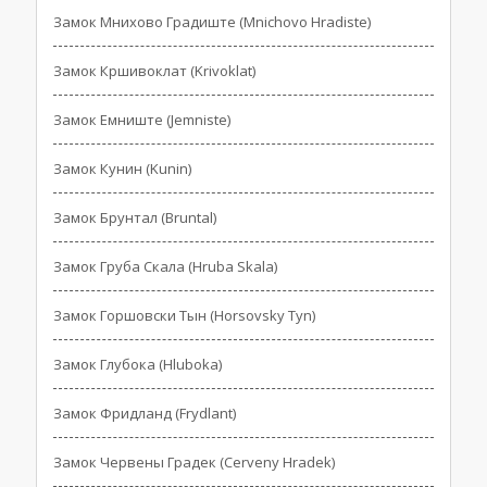
Замок Мнихово Градиште (Mnichovo Hradiste)
Замок Кршивоклат (Krivoklat)
Замок Емниште (Jemniste)
Замок Кунин (Kunin)
Замок Брунтал (Bruntal)
Замок Груба Скала (Hruba Skala)
Замок Горшовски Тын (Horsovsky Tyn)
Замок Глубока (Hluboka)
Замок Фридланд (Frydlant)
Замок Червены Градек (Cerveny Hradek)