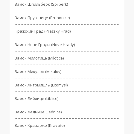
Замок Шпильберк (Spilberk)
Замок Пругонице (Pruhonice)
Пражский Град (Pražský Hrad)
Замок Нове Грады (Nove Hrady)
Замок Милотице (Milotice)
Замок Микулов (Mikulov)
Замок Литомишль (Litomysl)
Замок Либлице (Liblice)
Замок Леднице (Lednice)
Замок Краварже (Kravaře)