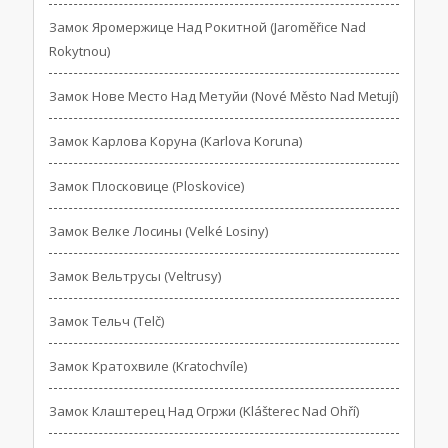
Замок Яромержице Над Рокитной (Jaroměřice Nad
Rokytnou)
Замок Нове Место Над Метуйи (Nové Město Nad Metují)
Замок Карлова Коруна (Karlova Koruna)
Замок Плосковице (Ploskovice)
Замок Велке Лосины (Velké Losiny)
Замок Вельтрусы (Veltrusy)
Замок Тельч (Telč)
Замок Кратохвиле (Kratochvíle)
Замок Клаштерец Над Огржи (Klášterec Nad Ohří)