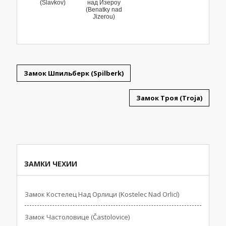
(Slavkov)
над Изероу
(Benatky nad
Jizerou)
Замок Шпильберк (Spilberk)
Замок Троя (Troja)
ЗАМКИ ЧЕХИИ
Замок Костелец Над Орлици (Kostelec Nad Orlicí)
Замок Частоловице (Častolovice)