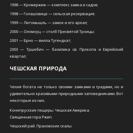
1998 — Кромержиж — комплекс замка и садов;
1998 — Голашовице — сельская резервация;
1999 — Литомышль — замок и его ареал;
2000 — Оломоуц — столб Пресвятой Троицы;
2001 — Брно — вилла Тугендхат;
2003 — Тршебич — базилика св. Прокопа и Еврейский
квартал;
ЧЕШСКАЯ ПРИРОДА
Чехия богата не только своими замками и градами, но и
удивительно красивыми природными заповедниками. Вот
некоторые из них.
Конепрусские пещеры. Чешская Америка.
Священная гора Ржип.
Чешский рай. Праховские скалы.