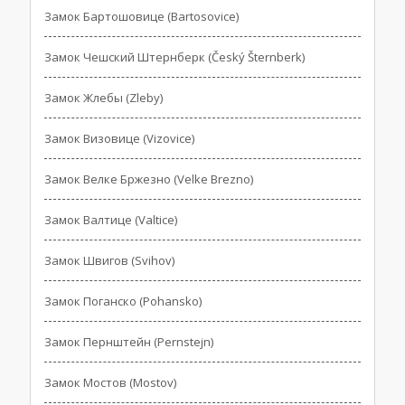
Замок Бартошовице (Bartosovice)
Замок Чешский Штернберк (Český Šternberk)
Замок Жлебы (Zleby)
Замок Визовице (Vizovice)
Замок Велке Бржезно (Velke Brezno)
Замок Валтице (Valtice)
Замок Швигов (Svihov)
Замок Поганско (Pohansko)
Замок Пернштейн (Pernstejn)
Замок Мостов (Mostov)