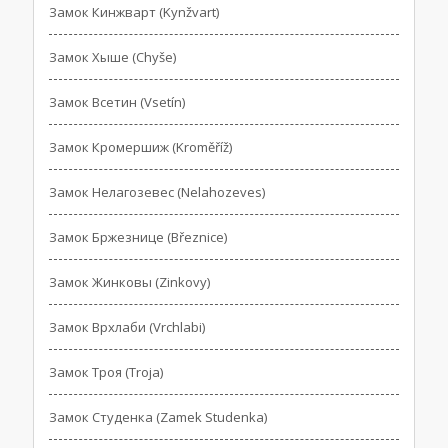
Замок Кинжварт (Kynžvart)
Замок Хыше (Chyše)
Замок Всетин (Vsetín)
Замок Кромершиж (Kroměříž)
Замок Нелагозевес (Nelahozeves)
Замок Бржезнице (Březnice)
Замок Жинковы (Zinkovy)
Замок Врхлаби (Vrchlabi)
Замок Троя (Troja)
Замок Студенка (Zamek Studenka)