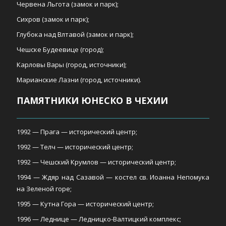
Червена Льгота (замок и парк);
Сихров (замок и парк);
Глубока над Влтавой (замок и парк);
Чешске Будеевице (город);
Карловы Вары (город, источники);
Марианские Лазни (город, источники).
ПАМЯТНИКИ ЮНЕСКО В ЧЕХИИ
1992 — Прага — исторический центр;
1992 — Телч — исторический центр;
1992 — Чешский Крумлов — исторический центр;
1994 — Ждяр над Сазавой — костел св. Иоанна Непомука
на Зеленой горе;
1995 — Кутна Гора — исторический центр;
1996 — Леднице — Ледницко-Валтицкий комплекс;