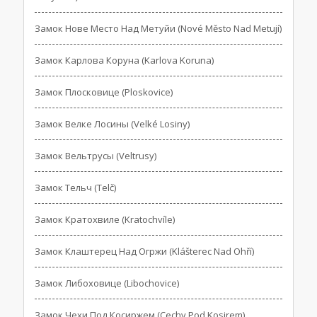
Замок Нове Место Над Метуйи (Nové Město Nad Metují)
Замок Карлова Коруна (Karlova Koruna)
Замок Плосковице (Ploskovice)
Замок Велке Лосины (Velké Losiny)
Замок Вельтрусы (Veltrusy)
Замок Тельч (Telč)
Замок Кратохвиле (Kratochvíle)
Замок Клаштерец Над Огржи (Klášterec Nad Ohří)
Замок Либоховице (Libochovice)
Замок Чехи Под Косиржем (Cechy Pod Kosirem)