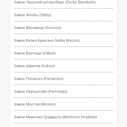
Замок Чешский Штернберк (Český Šternberk)
Замок Жлебы (Zleby)
Замок Визовице (Vizovice)
Замок Велке Бржезно (Velke Brezno)
Замок Валтице (Valtice)
Замок Швигов (Svihov)
Замок Поганско (Pohansko)
Замок Пернштейн (Pernstejn)
Замок Мостов (Mostov)
Замок Мнихово Градиште (Mnichovo Hradiste)