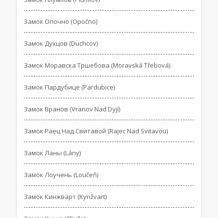
Замок Опочно (Opočno)
Замок Духцов (Duchcov)
Замок Моравска Тршебова (Moravská Třebová)
Замок Пардубице (Pardubice)
Замок Вранов (Vranov Nad Dyjí)
Замок Раец Над Свитавой (Rajec Nad Svitavou)
Замок Ланы (Lány)
Замок Лоучень (Loučeň)
Замок Кинжварт (Kynžvart)