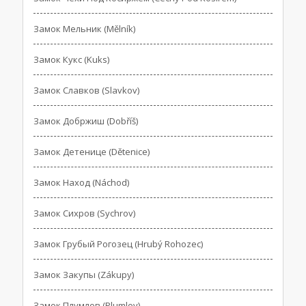
Замок Мельник (Mělník)
Замок Кукс (Kuks)
Замок Славков (Slavkov)
Замок Добржиш (Dobříš)
Замок Детенице (Dětenice)
Замок Наход (Náchod)
Замок Сихров (Sychrov)
Замок Грубый Рогозец (Hrubý Rohozec)
Замок Закупы (Zákupy)
Замок Плумлов (Plumlov)