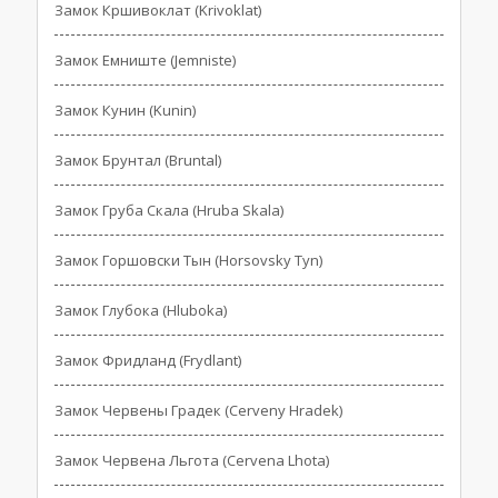
Замок Кршивоклат (Krivoklat)
Замок Емниште (Jemniste)
Замок Кунин (Kunin)
Замок Брунтал (Bruntal)
Замок Груба Скала (Hruba Skala)
Замок Горшовски Тын (Horsovsky Tyn)
Замок Глубока (Hluboka)
Замок Фридланд (Frydlant)
Замок Червены Градек (Cerveny Hradek)
Замок Червена Льгота (Cervena Lhota)