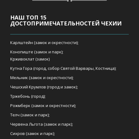
НАШ ТОП 15
ДОСТОПРИМЕЧАТЕЛЬНОСТЕЙ ЧЕХИИ
Карлштейн (замок и окрестности);
Конопиште (замок и парк);
Крживоклат (замок)
Кутна Гора (город, собор Святой Варвары, Костница);
Мельник (замок и окрестности);
Чешский Крумлов (город и замок);
Тржебонь (город);
Рожмберк (замок и окрестности);
Телч (замок и парк);
Червена Льгота (замок и парк);
Сихров (замок и парк);