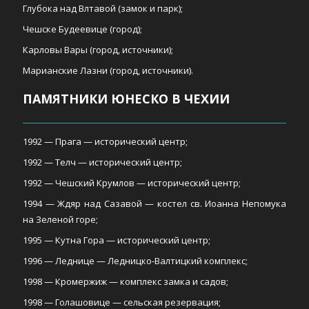
Глубока над Влтавой (замок и парк);
Чешске Будеевице (город);
Карловы Вары (город, источники);
Марианские Лазни (город, источники).
ПАМЯТНИКИ ЮНЕСКО В ЧЕХИИ
1992 — Прага — исторический центр;
1992 — Телч — исторический центр;
1992 — Чешский Крумлов — исторический центр;
1994 — Ждяр над Сазавой — костел св. Иоанна Непомука
на Зеленой горе;
1995 — Кутна Гора — исторический центр;
1996 — Леднице — Ледницко-Валтицкий комплекс;
1998 — Кромержиж — комплекс замка и садов;
1998 — Голашовице — сельская резервация;