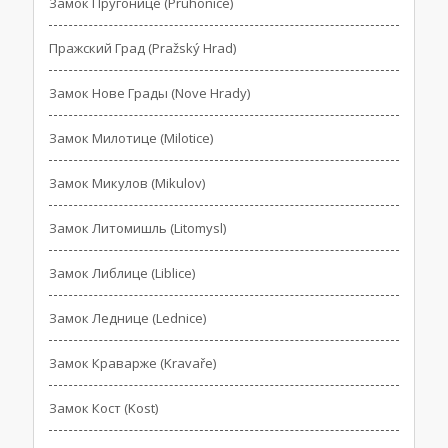
Замок Пругонице (Pruhonice)
Пражский Град (Pražský Hrad)
Замок Нове Грады (Nove Hrady)
Замок Милотице (Milotice)
Замок Микулов (Mikulov)
Замок Литомишль (Litomysl)
Замок Либлице (Liblice)
Замок Леднице (Lednice)
Замок Краварже (Kravaře)
Замок Кост (Kost)