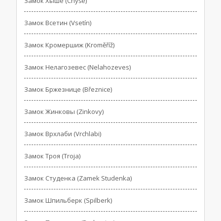
Замок Хыше (Chyše)
Замок Всетин (Vsetín)
Замок Кромершиж (Kroměříž)
Замок Нелагозевес (Nelahozeves)
Замок Бржезнице (Březnice)
Замок Жинковы (Zinkovy)
Замок Врхлаби (Vrchlabi)
Замок Троя (Troja)
Замок Студенка (Zamek Studenka)
Замок Шпильберк (Spilberk)