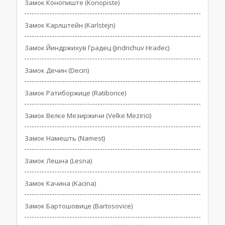
Замок Конопиште (Konopiste)
Замок Карлштейн (Karlstejn)
Замок Йиндржихув Градец (Jindrichuv Hradec)
Замок Дечин (Decin)
Замок Ратиборжице (Ratiborice)
Замок Велке Мезиржичи (Velke Mezirici)
Замок Намешть (Namest)
Замок Лешна (Lesna)
Замок Качина (Kacina)
Замок Бартошовице (Bartosovice)