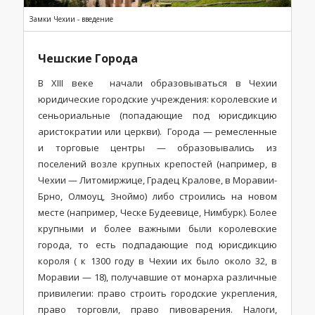
Замки Чехии - введение
Чешские Города
В XIII веке начали образовываться в Чехии
юридические городские учреждения: королевские и
сеньориальные (попадающие под юрисдикцию
аристократии или церкви). Города — ремесленные
и торговые центры — образовывались из
поселений возле крупных крепостей (например, в
Чехии — Литомиржице, Градец Кралове, в Моравии-
Брно, Олмоуц, Зноймо) либо строились на новом
месте (например, Ческе Будеевице, Нимбурк). Более
крупными и более важными были королевские
города, то есть подпадающие под юрисдикцию
короля ( к 1300 году в Чехии их было около 32, в
Моравии — 18), получавшие от монарха различные
привилегии: право строить городские укрепления,
право торговли, право пивоварения. Налоги,