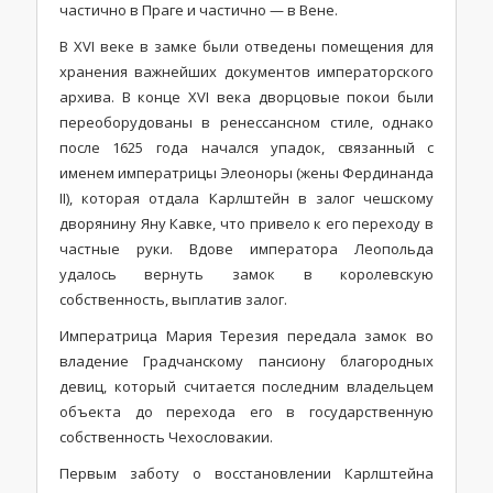
частично в Праге и частично — в Вене.
В XVI веке в замке были отведены помещения для
хранения важнейших документов императорского
архива. В конце XVI века дворцовые покои были
переоборудованы в ренессансном стиле, однако
после 1625 года начался упадок, связанный с
именем императрицы Элеоноры (жены Фердинанда
II), которая отдала Карлштейн в залог чешскому
дворянину Яну Кавке, что привело к его переходу в
частные руки. Вдове императора Леопольда
удалось вернуть замок в королевскую
собственность, выплатив залог.
Императрица Мария Терезия передала замок во
владение Градчанскому пансиону благородных
девиц, который считается последним владельцем
объекта до перехода его в государственную
собственность Чехословакии.
Первым заботу о восстановлении Карлштейна