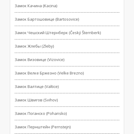
Замок Качина (Kacina)
Замок Бартошовице (Bartosovice)
Замок Чешский Штернберк (Český Šternberk)
Замок Жлебы (Zleby)
Замок Визовице (Vizovice)
Замок Велке Бржезно (Velke Brezno)
Замок Валтице (Valtice)
Замок Швигов (Svihov)
Замок Поганско (Pohansko)
Замок Пернштейн (Pernstejn)