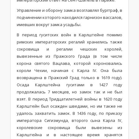
императорский ответ на Сент-Шапель в Париже.
Управление и оборону замка возглавлял бургграф, в
подчинении которого находился гарнизон вассалов,
имевших вокруг замка усадьбы.
В период гуситских войн в Карлштейне помимо
римских императорских регалий хранились также
сокровища и регалии чешских королей,
вывезенные из Пражского Града (в том числе
корона святого Вацлава, которой короновались
короли Чехии, начиная с Карла IV. Она была
возвращена в Пражский Град только в 1619 году).
Осада Карлштейна гуситами в 1427 году
продолжалась 7 месяцев, но замок так и не был
взят. В период Тридцатилетней войны в 1620 году
Карлштейн был осажден шведами, но им также не
удалось захватить замок. В 1436 году, по приказу
императора Сигизмунда, второго сына Карла IV,
королевские сокровища были вывезены из
Карлштейна и в настоящее время хранятся