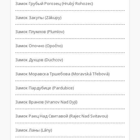
Замок Грубый Рогозец (Hrubý Rohozec)
Замок Закупы (Zákupy)
Замок Плумлов (Plumlov)
Замок Опочно (Opočno)
Замок Духцов (Duchcov)
Замок Моравска Тршебова (Moravská Třebová)
Замок Пардубице (Pardubice)
Замок Вранов (Vranov Nad Dyjí)
Замок Раец Над Свитавой (Rajec Nad Svitavou)
Замок Ланы (Lány)