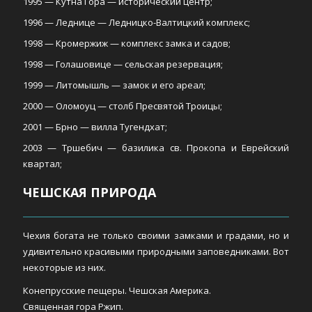
1995 — Кутна Гора — исторический центр;
1996 — Леднице — Ледницко-Валтицкий комплекс;
1998 — Кромержиж — комплекс замка и садов;
1998 — Голашовице — сельская резервация;
1999 — Литомышль — замок и его ареал;
2000 — Оломоуц — столб Пресвятой Троицы;
2001 — Брно — вилла Тугендхат;
2003 — Тршебич — базилика св. Прокопа и Еврейский
квартал;
ЧЕШСКАЯ ПРИРОДА
Чехия богата не только своими замками и градами, но и
удивительно красивыми природными заповедниками. Вот
некоторые из них.
Конепрусские пещеры. Чешская Америка.
Священная гора Ржип.