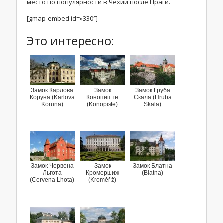
место по популярности в Чехии после Праги.
[gmap-embed id=»330″]
Это интересно:
Замок Карлова
Замок
Замок Груба
Коруна (Karlova
Конопиште
Скала (Hruba
Koruna)
(Konopiste)
Skala)
Замок Червена
Замок
Замок Блатна
Льгота
Кромершиж
(Blatna)
(Cervena Lhota)
(Kroměříž)