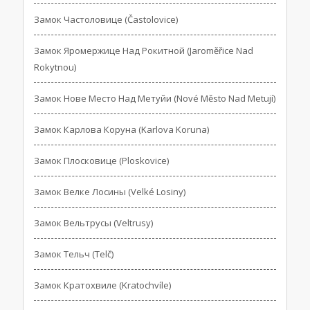
Замок Частоловице (Častolovice)
Замок Яромержице Над Рокитной (Jaroměřice Nad
Rokytnou)
Замок Нове Место Над Метуйи (Nové Město Nad Metují)
Замок Карлова Коруна (Karlova Koruna)
Замок Плосковице (Ploskovice)
Замок Велке Лосины (Velké Losiny)
Замок Вельтрусы (Veltrusy)
Замок Тельч (Telč)
Замок Кратохвиле (Kratochvíle)