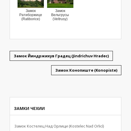
Замок
Замок
Ратиборжице
Вельтрусы
(Ratiborice)
(Veltrusy)
Замок Йиндржихув Градец (Jindrichuv Hradec)
Замок Конопиште (Konopiste)
ЗАМКИ ЧЕХИИ
Замок Костелец Над Орлици (Kostelec Nad Orlicí)