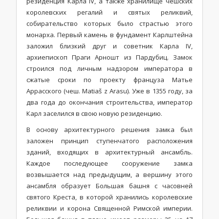
резиденция Карла IV, а также хранилище чешских
королевских регалий и святых реликвий,
собирательство которых было страстью этого
монарха. Первый камень в фундамент Карлштейна
заложил близкий друг и советник Карла IV,
архиепископ Праги Арношт из Пардубиц. Замок
строился под личным надзором императора в
сжатые сроки по проекту француза Матье
Аррасского (чеш. Matiaš z Arasu). Уже в 1355 году, за
два года до окончания строительства, император
Карл заселился в свою новую резиденцию.
В основу архитектурного решения замка был
заложен принцип ступенчатого расположения
зданий, входящих в архитектурный ансамбль.
Каждое последующее сооружение замка
возвышается над предыдущим, а вершину этого
ансамбля образует Большая башня с часовней
святого Креста, в которой хранились королевские
реликвии и корона Священной Римской империи.