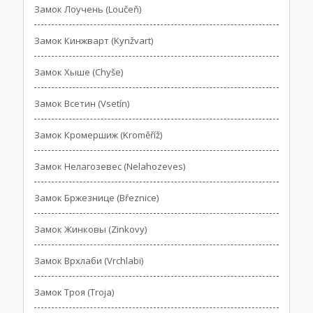
Замок Лоучень (Loučeň)
Замок Кинжварт (Kynžvart)
Замок Хыше (Chyše)
Замок Всетин (Vsetín)
Замок Кромершиж (Kroměříž)
Замок Нелагозевес (Nelahozeves)
Замок Бржезнице (Březnice)
Замок Жинковы (Zinkovy)
Замок Врхлаби (Vrchlabi)
Замок Троя (Troja)