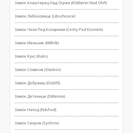
Замок Клаштерец Над Огржи (Klášterec Nad Ohří)
Замок Либоховице (Libochovice)
Замок Чехи Под Косиржем (Cechy Pod Kosirem)
Замок Мельник (Mělník)
Замок Кукс (Kuks)
Замок Славков (Slavkov)
Замок Добржиш (Dobříš)
Замок Детенице (Dětenice)
Замок Наход (Náchod)
Замок Сихров (Sychrov)