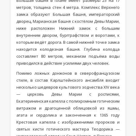
Большая башня в плане имеет размеры 25 на 17
метров, толщина стен 4 метра. Комплекс Верхнего
замка образуют Большая башня, императорский
дворец, Марианская башня с костёлом Девы Марии,
ниже расположен Нижний замок с большим
внутренним двором, бургграфством и воротами, к
которым ведёт дорога. В самой нижней точке замка
находится колодезная башня. Глубина колодца
составляет 80 метров, механизм подъёма воды
приводился в действие усилиями двух человек.
Помимо ложных донжонов в северофранцузском
стиле, в состав Карлштейнского ансамбля входит
несколько шедевров культового зодчества XIV века
— церковь Девы Марии с росписями,
Екатерининская капелла с полихромным готическим
витражом и драгоценной облицовкой из яшмы,
агата и сердолика и законченная к 1365 году
Крестовая капелла с изображениями пророков и
святых кисти готического мастера Теодорика —