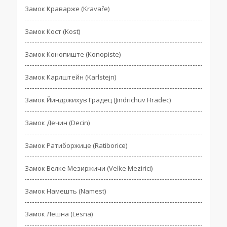
Замок Краварже (Kravaře)
Замок Кост (Kost)
Замок Конопиште (Konopiste)
Замок Карлштейн (Karlstejn)
Замок Йиндржихув Градец (Jindrichuv Hradec)
Замок Дечин (Decin)
Замок Ратиборжице (Ratiborice)
Замок Велке Мезиржичи (Velke Mezirici)
Замок Намешть (Namest)
Замок Лешна (Lesna)