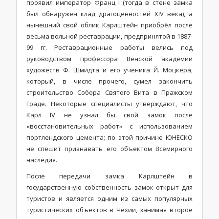
проявил император Франц I (тогда в стене замка
был обнаружен клад драгоценностей XIV века), а
нынешний свой облик Карлштейн приобрёл после
весьма вольной реставрации, предпринятой в 1887-
99 гг. Реставрационные работы велись под
руководством профессора Венской академии
художеств Ф. Шмидта и его ученика Й. Моцкера,
который, в числе прочего, сумел закончить
строительство Собора Святого Вита в Пражском
Граде. Некоторые специалисты утверждают, что
Карл IV не узнал бы свой замок после
«восстановительных работ» с использованием
портлендского цемента; по этой причине ЮНЕСКО
не спешит признавать его объектом Всемирного
наследия.
После передачи замка Карлштейн в
государственную собственность замок открыт для
туристов и является одним из самых популярных
туристических объектов в Чехии, занимая второе