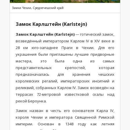
Замки Чехии, Среднечешский край
Замок Карлштейн (Karlstejn)
Замок Карлштейн (Karlstejn)
— готический замок,
возведённый императором Карлом IV в XIV веке в
28 км юго-западнее Праги в Чехии. Для его
украшения были приглашены лучшие придворные
мастера, это была одна из самых
представительных крепостей, которая
предназначалась для хранения чешских
королевских регалий, императорских инсигний и
реликвий, собранных Карлом IV. Замок возведён на
террасах 72-метровой известковой скалы над
рекой Бероунка.
Замок назван в честь его основателя Карла IV,
короля Чехии и императора Священной Римской
империи. Основан в 1348 году как летняя