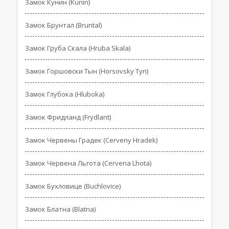
Замок Кунин (Kunin)
Замок Брунтал (Bruntal)
Замок Груба Скала (Hruba Skala)
Замок Горшовски Тын (Horsovsky Tyn)
Замок Глубока (Hluboka)
Замок Фридланд (Frydlant)
Замок Червены Градек (Cerveny Hradek)
Замок Червена Льгота (Cervena Lhota)
Замок Бухловице (Buchlovice)
Замок Блатна (Blatna)