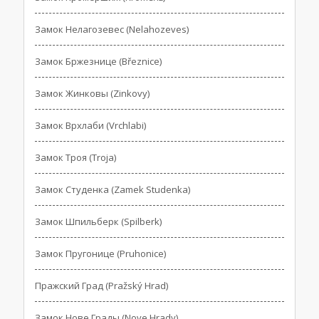
Замок Нелагозевес (Nelahozeves)
Замок Бржезнице (Březnice)
Замок Жинковы (Zinkovy)
Замок Врхлаби (Vrchlabi)
Замок Троя (Troja)
Замок Студенка (Zamek Studenka)
Замок Шпильберк (Spilberk)
Замок Пругонице (Pruhonice)
Пражский Град (Pražský Hrad)
Замок Нове Грады (Nove Hrady)