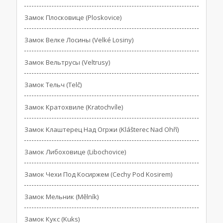
Замок Плосковице (Ploskovice)
Замок Велке Лосины (Velké Losiny)
Замок Вельтрусы (Veltrusy)
Замок Тельч (Telč)
Замок Кратохвиле (Kratochvíle)
Замок Клаштерец Над Огржи (Klášterec Nad Ohří)
Замок Либоховице (Libochovice)
Замок Чехи Под Косиржем (Cechy Pod Kosirem)
Замок Мельник (Mělník)
Замок Кукс (Kuks)