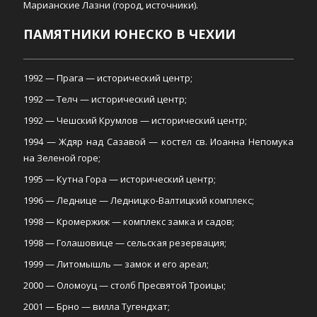
Марианские Лазни (город, источники).
ПАМЯТНИКИ ЮНЕСКО В ЧЕХИИ
1992 — Прага — исторический центр;
1992 — Телч — исторический центр;
1992 — Чешский Крумлов — исторический центр;
1994 — Ждяр над Сазавой — костел св. Иоанна Непомука
на Зеленой горе;
1995 — Кутна Гора — исторический центр;
1996 — Леднице — Ледницко-Валтицкий комплекс;
1998 — Кромержиж — комплекс замка и садов;
1998 — Голашовице — сельская резервация;
1999 — Литомышль — замок и его ареал;
2000 — Оломоуц — столб Пресвятой Троицы;
2001 — Брно — вилла Тугендхат;