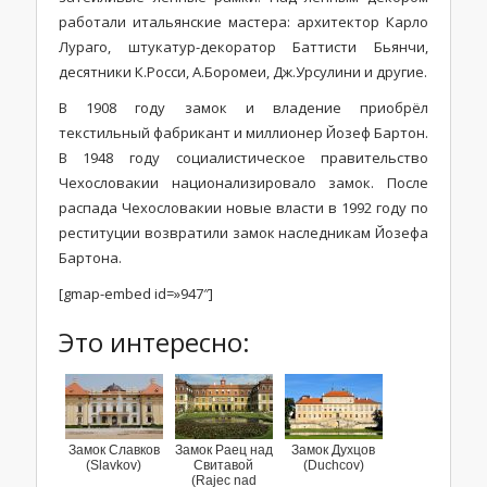
работали итальянские мастера: архитектор Карло
Лураго, штукатур-декоратор Баттисти Бьянчи,
десятники К.Росси, А.Боромеи, Дж.Урсулини и другие.
В 1908 году замок и владение приобрёл
текстильный фабрикант и миллионер Йозеф Бартон.
В 1948 году социалистическое правительство
Чехословакии национализировало замок. После
распада Чехословакии новые власти в 1992 году по
реституции возвратили замок наследникам Йозефа
Бартона.
[gmap-embed id=»947″]
Это интересно:
Замок Славков
Замок Раец над
Замок Духцов
(Slavkov)
Свитавой
(Duchcov)
(Rajec nad