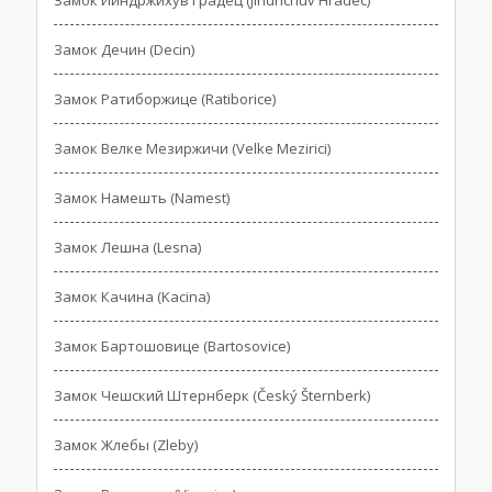
Замок Йиндржихув Градец (Jindrichuv Hradec)
Замок Дечин (Decin)
Замок Ратиборжице (Ratiborice)
Замок Велке Мезиржичи (Velke Mezirici)
Замок Намешть (Namest)
Замок Лешна (Lesna)
Замок Качина (Kacina)
Замок Бартошовице (Bartosovice)
Замок Чешский Штернберк (Český Šternberk)
Замок Жлебы (Zleby)