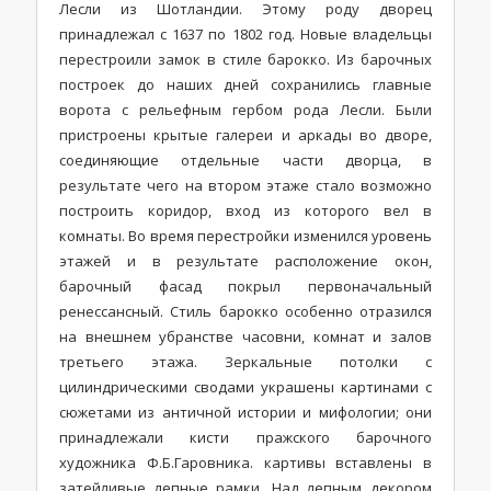
Лесли из Шотландии. Этому роду дворец
принадлежал с 1637 по 1802 год. Новые владельцы
перестроили замок в стиле барокко. Из барочных
построек до наших дней сохранились главные
ворота с рельефным гербом рода Лесли. Были
пристроены крытые галереи и аркады во дворе,
соединяющие отдельные части дворца, в
результате чего на втором этаже стало возможно
построить коридор, вход из которого вел в
комнаты. Во время перестройки изменился уровень
этажей и в результате расположение окон,
барочный фасад покрыл первоначальный
ренессансный. Стиль барокко особенно отразился
на внешнем убранстве часовни, комнат и залов
третьего этажа. Зеркальные потолки с
цилиндрическими сводами украшены картинами с
сюжетами из античной истории и мифологии; они
принадлежали кисти пражского барочного
художника Ф.Б.Гаровника. картивы вставлены в
затейливые лепные рамки. Над лепным декором