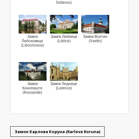
Svitavou)
Замок
Замок Либлице
Замок Всетин
Либоховице
(Liblice)
(Vsetín)
(Libochovice)
Замок
Замок Леднице
Конопиште
(Lednice)
(Konopiste)
Замок Карлова Коруна (Karlova Koruna)