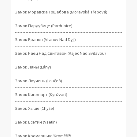
Замок Моравска Тршебова (Moravská Třebová)
Замок Пардубице (Pardubice)
Замок Вранов (Vranov Nad Dyjí)
Замок Раец Над Свитавой (Rajec Nad Svitavou)
Замок Ланы (Lány)
Замок Лоучень (Loučeň)
Замок Кинжварт (Kynžvart)
Замок Хыше (Chyše)
Замок Всетин (Vsetín)
Замок Кромершиж (Kroměříž)