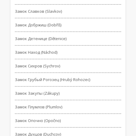
Замок Славков (Slavkov)
Замок Добржиш (Dobříš)
Замок Детенице (Dětenice)
Замок Наход (Náchod)
Замок Сихров (Sychrov)
Замок Грубый Рогозец (Hrubý Rohozec)
Замок Закупы (Zákupy)
Замок Плумлов (Plumlov)
Замок Опочно (Opočno)
Замок Духцов (Duchcov)