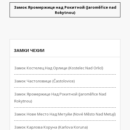
Замок Яромержице над Рокитной (Jaroměřice nad
Rokytnou)
ЗАМКИ ЧЕХИИ
Замок Костелец Над Орлици (Kostelec Nad Orlicí)
Замок Частоловице (Častolovice)
Замок Яромержице Над Рокитной (Jaroměřice Nad
Rokytnou)
Замок Нове Место Над Метуйи (Nové Město Nad Metují)
Замок Карлова Коруна (Karlova Koruna)