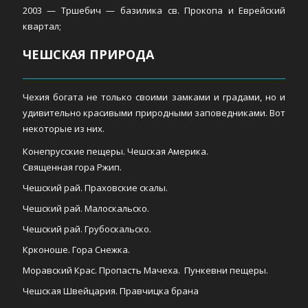
2003 — Тршебич — базилика св. Прокопа и Еврейский
квартал;
ЧЕШСКАЯ ПРИРОДА
Чехия богата не только своими замками и градами, но и
удивительно красивыми природными заповедниками. Вот
некоторые из них.
Конепрусские пещеры. Чешская Америка.
Священная гора Ржип.
Чешский рай. Праховские скалы.
Чешский рай. Малоскальско.
Чешский рай. Грубоскальско.
Крконоше. Гора Снежка.
Моравский Крас. Пропасть Мачеха. Пункевни пещеры.
Чешская Швейцария. Правчицка брана