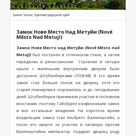
Замки Чехии, Краловоградецкий край
Замок Нове Место Над Метуйи (Nové
Město Nad Metují)
Замок Нове Место над Метуйи (Nové Město nad
Metují)
был построен в готическом стиле, а затем
переделан в ренессансном. Строение в четыре
крыла с маленьким внутренним двором было
достроено Штубенберками (1558-68); В это время
замок стал больше похож на дворец, хотя его
старая планировка сохранилась и до сегодняшних
дней. Штубенберки принимали участие в сословном
восстании, поэтому Габсбурги конфисковали замок
и все остальные владения. На короткое время
владельцем замка стал Альбрехт Валленштейн, а
после его смерти за участие в заговоре против
Валленштейна император подарил дворец роду