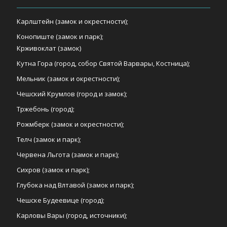
Карлштейн (замок и окрестности);
Конопиште (замок и парк);
Крживоклат (замок)
Кутна Гора (город, собор Святой Варвары, Костница);
Мельник (замок и окрестности);
Чешский Крумлов (город и замок);
Тржебонь (город);
Рожмберк (замок и окрестности);
Телч (замок и парк);
Червена Льгота (замок и парк);
Сихров (замок и парк);
Глубока над Влтавой (замок и парк);
Чешске Будеевице (город);
Карловы Вары (город, источники);