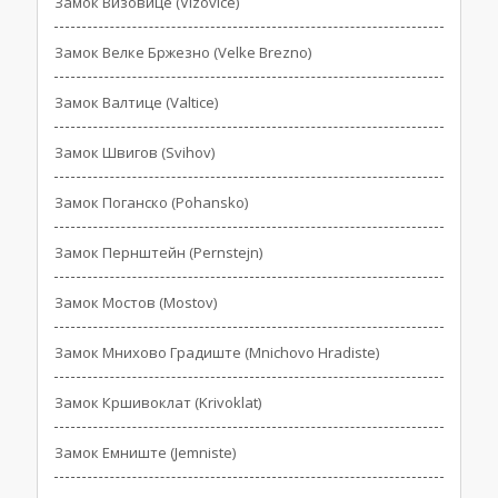
Замок Визовице (Vizovice)
Замок Велке Бржезно (Velke Brezno)
Замок Валтице (Valtice)
Замок Швигов (Svihov)
Замок Поганско (Pohansko)
Замок Пернштейн (Pernstejn)
Замок Мостов (Mostov)
Замок Мнихово Градиште (Mnichovo Hradiste)
Замок Кршивоклат (Krivoklat)
Замок Емниште (Jemniste)