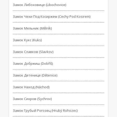
Замок Либоховице (Libochovice)
Замок Чехи Под Косиржем (Cechy Pod Kosirem)
Замок Мельник (Mělník)
Замок Кукс (Kuks)
Замок Славков (Slavkov)
Замок Добржиш (Dobříš)
Замок Детенице (Dětenice)
Замок Наход (Náchod)
Замок Сихров (Sychrov)
Замок Грубый Рогозец (Hrubý Rohozec)