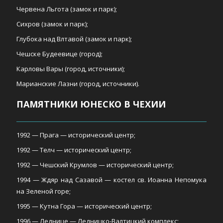
Червена Льгота (замок и парк);
Сихров (замок и парк);
Глубока над Влтавой (замок и парк);
Чешске Будеевице (город);
Карловы Вары (город, источники);
Марианские Лазни (город, источники).
ПАМЯТНИКИ ЮНЕСКО В ЧЕХИИ
1992 — Прага — исторический центр;
1992 — Телч — исторический центр;
1992 — Чешский Крумлов — исторический центр;
1994 — Ждяр над Сазавой — костел св. Иоанна Непомука
на Зеленой горе;
1995 — Кутна Гора — исторический центр;
1996 — Леднице — Ледницко-Валтицкий комплекс;