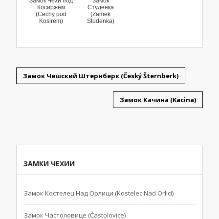
Замок Чехи под
Замок
Косиржем
Студенка
(Cechy pod
(Zamek
Kosirem)
Studenka)
Замок Чешский Штернберк (Český Šternberk)
Замок Качина (Kacina)
ЗАМКИ ЧЕХИИ
Замок Костелец Над Орлици (Kostelec Nad Orlicí)
Замок Частоловице (Častolovice)