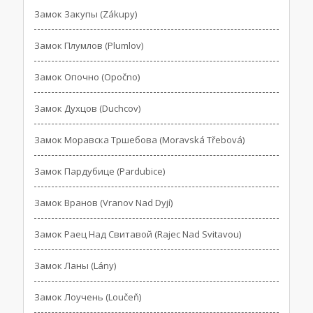
Замок Закупы (Zákupy)
Замок Плумлов (Plumlov)
Замок Опочно (Opočno)
Замок Духцов (Duchcov)
Замок Моравска Тршебова (Moravská Třebová)
Замок Пардубице (Pardubice)
Замок Вранов (Vranov Nad Dyjí)
Замок Раец Над Свитавой (Rajec Nad Svitavou)
Замок Ланы (Lány)
Замок Лоучень (Loučeň)