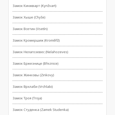
Замок Кинжварт (Kynžvart)
Замок Хыше (Chyše)
Замок Всетин (Vsetín)
Замок Кромершиж (Kroměříž)
Замок Нелагозевес (Nelahozeves)
Замок Бржезнице (Březnice)
Замок Жинковы (Zinkovy)
Замок Врхлаби (Vrchlabi)
Замок Троя (Troja)
Замок Студенка (Zamek Studenka)