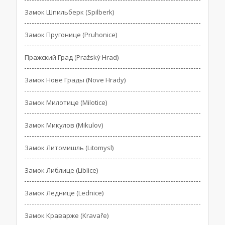
Замок Шпильберк (Spilberk)
Замок Пругонице (Pruhonice)
Пражский Град (Pražský Hrad)
Замок Нове Грады (Nove Hrady)
Замок Милотице (Milotice)
Замок Микулов (Mikulov)
Замок Литомишль (Litomysl)
Замок Либлице (Liblice)
Замок Леднице (Lednice)
Замок Краварже (Kravaře)