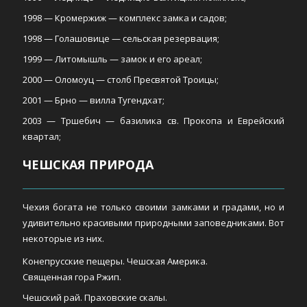
1998 — Кромержиж — комплекс замка и садов;
1998 — Голашовице — сельская резервация;
1999 — Литомышль — замок и его ареал;
2000 — Оломоуц — столб Пресвятой Троицы;
2001 — Брно — вилла Тугендхат;
2003 — Тршебич — базилика св. Прокопа и Еврейский
квартал;
ЧЕШСКАЯ ПРИРОДА
Чехия богата не только своими замками и градами, но и
удивительно красивыми природными заповедниками. Вот
некоторые из них.
Конепрусские пещеры. Чешская Америка.
Священная гора Ржип.
Чешский рай. Праховские скалы.