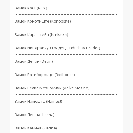
Замок Кост (Kost)
Замок Конопиште (Konopiste)
Замок Карлштейн (Karlstejn)
Замок Йиндржихув Градец (Jindrichuv Hradec)
Замок Дечин (Decin)
Замок Ратиборжице (Ratiborice)
Замок Велке Мезиржичи (Velke Mezirici)
Замок Намешть (Namest)
Замок Лешна (Lesna)
Замок Качина (Kacina)