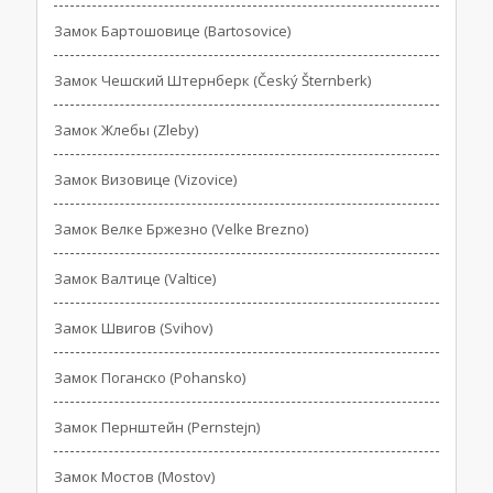
Замок Бартошовице (Bartosovice)
Замок Чешский Штернберк (Český Šternberk)
Замок Жлебы (Zleby)
Замок Визовице (Vizovice)
Замок Велке Бржезно (Velke Brezno)
Замок Валтице (Valtice)
Замок Швигов (Svihov)
Замок Поганско (Pohansko)
Замок Пернштейн (Pernstejn)
Замок Мостов (Mostov)