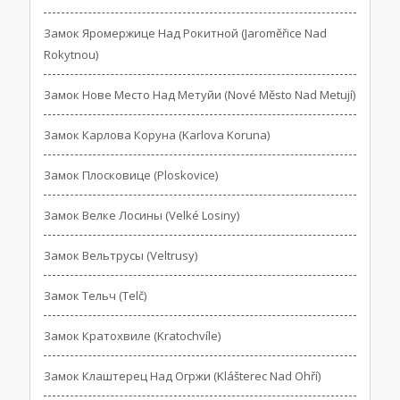
Замок Яромержице Над Рокитной (Jaroměřice Nad
Rokytnou)
Замок Нове Место Над Метуйи (Nové Město Nad Metují)
Замок Карлова Коруна (Karlova Koruna)
Замок Плосковице (Ploskovice)
Замок Велке Лосины (Velké Losiny)
Замок Вельтрусы (Veltrusy)
Замок Тельч (Telč)
Замок Кратохвиле (Kratochvíle)
Замок Клаштерец Над Огржи (Klášterec Nad Ohří)