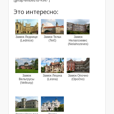
[gmap-embed id=»347″]
Это интересно:
Замок Леднице
Замок Тельч
Замок
(Lednice)
(Telč)
Нелагозевес
(Nelahozeves)
Замок
Замок Лешна
Замок Опочно
Вельтрусы
(Lesna)
(Opočno)
(Veltrusy)