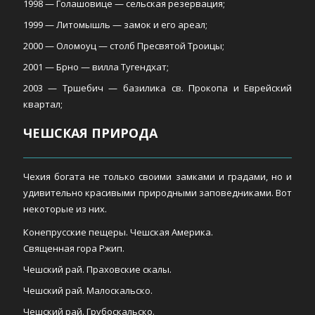
1998 — Голашовице — сельская резервация;
1999 — Литомышль — замок и его ареал;
2000 — Оломоуц — столб Пресвятой Троицы;
2001 — Брно — вилла Тугендхат;
2003 — Тршебич — базилика св. Прокопа и Еврейский
квартал;
ЧЕШСКАЯ ПРИРОДА
Чехия богата не только своими замками и градами, но и
удивительно красивыми природными заповедниками. Вот
некоторые из них.
Конепрусские пещеры. Чешская Америка.
Священная гора Ржип.
Чешский рай. Праховские скалы.
Чешский рай. Малоскальско.
Чешский рай. Грубоскальско.