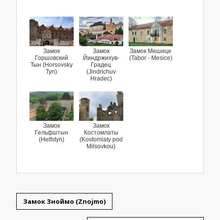
Замок
Замок
Замок Мешице
Горшовский
Йиндржихув-
(Tabor - Mesice)
Тын (Horsovsky
Градец
Tyn)
(Jindrichuv
Hradec)
Замок
Замок
Гельфштын
Костомлаты
(Helfstyn)
(Kostomlaty pod
Milsovkou)
Замок Зноймо (Znojmo)