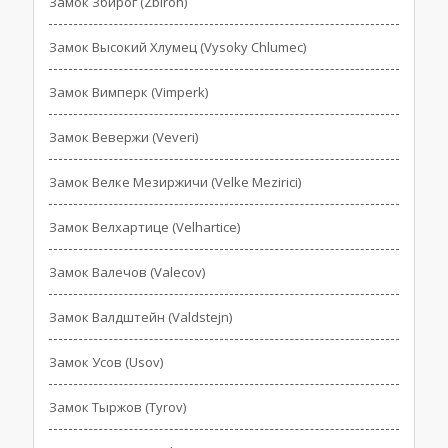
Замок Збирог (Zbiroh)
Замок Высокий Хлумец (Vysoky Chlumec)
Замок Вимперк (Vimperk)
Замок Вевержи (Veveri)
Замок Велке Мезиржичи (Velke Mezirici)
Замок Велхартице (Velhartice)
Замок Валечов (Valecov)
Замок Валдштейн (Valdstejn)
Замок Усов (Usov)
Замок Тыржов (Tyrov)