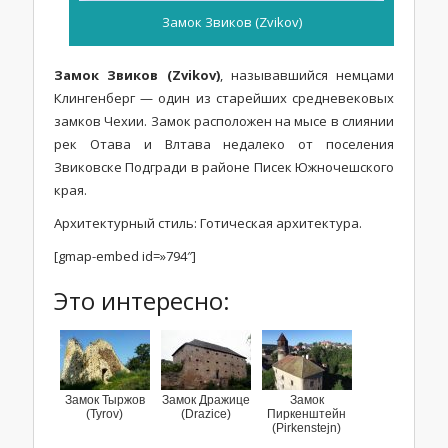
Замок Звиков (Zvikov)
Замок Звиков (Zvikov)
, называвшийся немцами
Клингенберг — один из старейших средневековых
замков Чехии. Замок расположен на мысе в слиянии
рек Отава и Влтава недалеко от поселения
Звиковске Подгради в районе Писек Южночешского
края.
Архитектурный стиль: Готическая архитектура.
[gmap-embed id=»794″]
Это интересно:
Замок Тыржов
Замок Дражице
Замок
(Tyrov)
(Drazice)
Пиркенштейн
(Pirkenstejn)