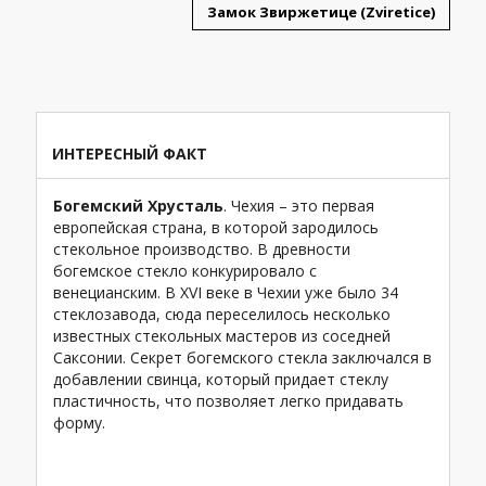
Замок Звиржетице (Zviretice)
ИНТЕРЕСНЫЙ ФАКТ
Вары.
Богемский Хрусталь
. Чехия – это первая
Главн
рловы
европейская страна, в которой зародилось
Кафедр
 этих
стекольное производство. В древности
– глав
ание
богемское стекло конкурировало с
находи
 г., а
венецианским. В XVI веке в Чехии уже было 34
Правос
ловых
стеклозавода, сюда переселилось несколько
католи
иц. В
известных стекольных мастеров из соседней
(нем. K
Саксонии. Секрет богемского стекла заключался в
по 173
нать:
добавлении свинца, который придает стеклу
реформ
арл
пластичность, что позволяет легко придавать
прекра
форму.
переда