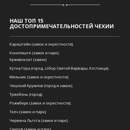
НАШ ТОП 15
ДОСТОПРИМЕЧАТЕЛЬНОСТЕЙ ЧЕХИИ
Карлштейн (замок и окрестности);
Конопиште (замок и парк);
Крживоклат (замок)
Кутна Гора (город, собор Святой Варвары, Костница);
Мельник (замок и окрестности);
Чешский Крумлов (город и замок);
Тржебонь (город);
Рожмберк (замок и окрестности);
Телч (замок и парк);
Червена Льгота (замок и парк);
Сихров (замок и парк);